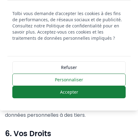
réalisation des finalités pour lesquelles elles ont été
collectées, et conformément aux obligations légales
Tolbi vous demande d'accepter les cookies à des fins
applicables. Les données du compte sont
de performances, de réseaux sociaux et de publicité.
conservées pendant la durée de vie active de votre
Consultez notre Politique de confidentialité pour en
compte plus trois (3) ans suivant sa clôture ou la fin
savoir plus. Acceptez-vous ces cookies et les
traitements de données personnelles impliqués ?
de la relation contractuelle. Les journaux d'utilisation
sont conservés pour une durée maximale de treize
(13) mois. Les données traitées à des fins de
prospection sont conservées pour une durée
Refuser
maximale de trois (3) ans à compter du dernier
contact de votre part.
Personnaliser
Accepter
5. Partage des Données
Nous ne vendons, partageons ou divulguons pas vos
données personnelles à des tiers.
6. Vos Droits